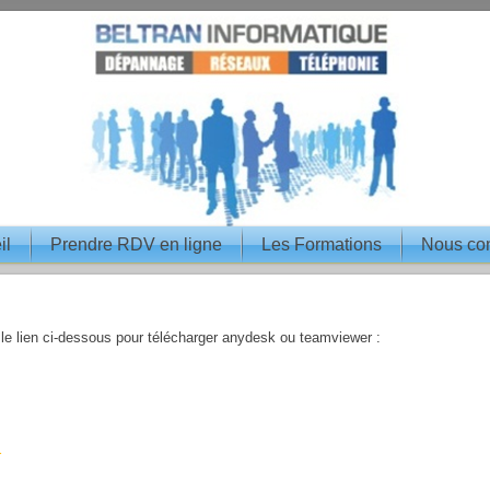
il
Prendre RDV en ligne
Les Formations
Nous con
À DISTANCE
 le lien ci-dessous pour télécharger anydesk ou teamviewer :
r