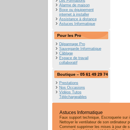
Les Formations
Alarme de maison
Boxe ou équipement
internet à installer
Assistance à distance
Astuces Informatique
Pour les Pro
Dépannage Pro
Sauvegarde Informatique
Câblage
Espace de travail
collaboratif
Boutique – 05 61 49 29 74
Prestations
Nos Occasions
Vidéos Tutos
Téléchargeables
Astuces Informatique
Faux support technique, Escroquerie sur in
Nettoyer le ventilateur de son ordinateur p
Comment supprimer les mises à jour de s