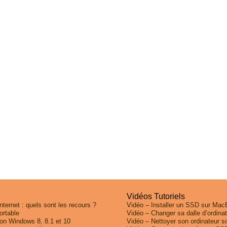
Vidéos Tutoriels
ternet : quels sont les recours ?
Vidéo – Installer un SSD sur Mac
ortable
Vidéo – Changer sa dalle d’ordina
on Windows 8, 8.1 et 10
Vidéo – Nettoyer son ordinateur 