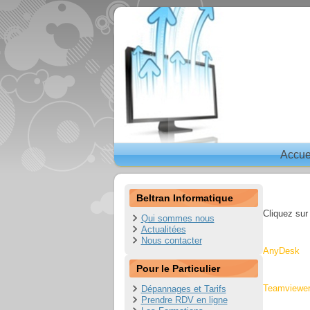
Accue
Beltran Informatique
ASSISTANCE 
Cliquez sur
Qui sommes nous
Actualitées
Nous contacter
AnyDesk
Pour le Particulier
Teamviewe
Dépannages et Tarifs
Prendre RDV en ligne