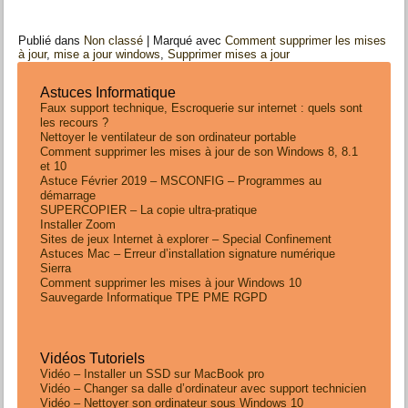
Publié dans
Non classé
|
Marqué avec
Comment supprimer les mises
à jour
,
mise a jour windows
,
Supprimer mises a jour
Astuces Informatique
Faux support technique, Escroquerie sur internet : quels sont
les recours ?
Nettoyer le ventilateur de son ordinateur portable
Comment supprimer les mises à jour de son Windows 8, 8.1
et 10
Astuce Février 2019 – MSCONFIG – Programmes au
démarrage
SUPERCOPIER – La copie ultra-pratique
Installer Zoom
Sites de jeux Internet à explorer – Special Confinement
Astuces Mac – Erreur d’installation signature numérique
Sierra
Comment supprimer les mises à jour Windows 10
Sauvegarde Informatique TPE PME RGPD
Vidéos Tutoriels
Vidéo – Installer un SSD sur MacBook pro
Vidéo – Changer sa dalle d’ordinateur avec support technicien
Vidéo – Nettoyer son ordinateur sous Windows 10