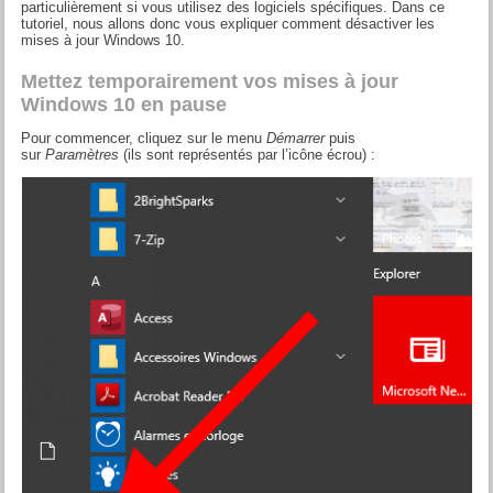
particulièrement si vous utilisez des logiciels spécifiques. Dans ce
tutoriel, nous allons donc vous expliquer comment désactiver les
mises à jour Windows 10.
Mettez temporairement vos mises à jour
Windows 10 en pause
Pour commencer, cliquez sur le menu
Démarrer
puis
sur
Paramètres
(ils sont représentés par l’icône écrou) :