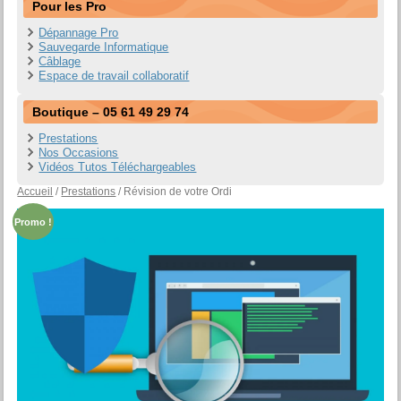
Pour les Pro
Dépannage Pro
Sauvegarde Informatique
Câblage
Espace de travail collaboratif
Boutique – 05 61 49 29 74
Prestations
Nos Occasions
Vidéos Tutos Téléchargeables
Accueil
/
Prestations
/ Révision de votre Ordi
Promo !